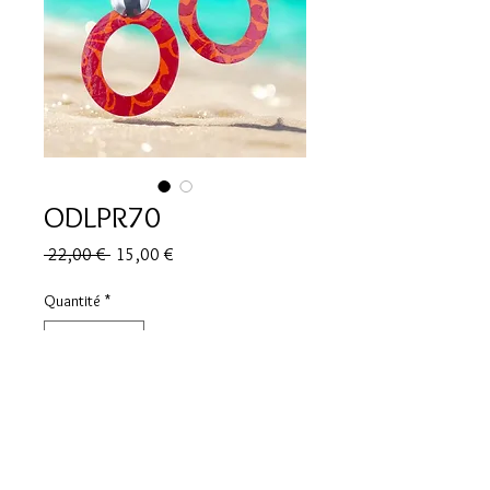
ODLPR70
Prix
Prix
 22,00 € 
15,00 €
original
promotionnel
Quantité
*
Ajouter au panier