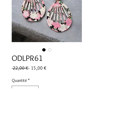
ODLPR61
Prix
Prix
 22,00 € 
15,00 €
original
promotionnel
Quantité
*
Ajouter au panier