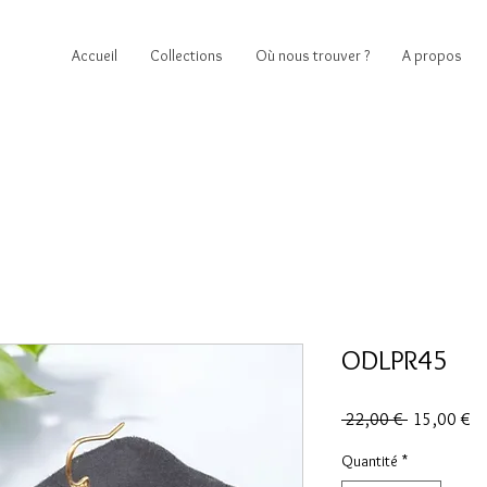
Accueil
Collections
Où nous trouver ?
A propos
ODLPR45
Prix
Pr
 22,00 € 
15,00 €
original
pr
Quantité
*