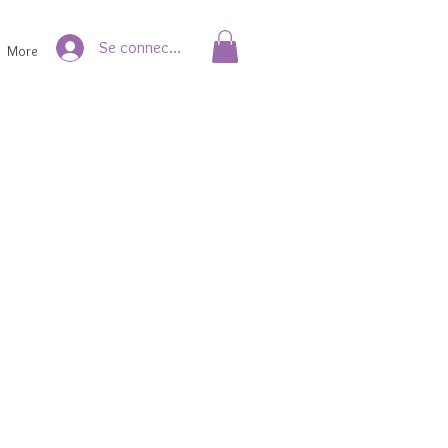
Se connecter
More
ix
omotionnel