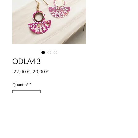
ODLA43
Prix
Prix
 22,00 € 
20,00 €
original
promotionnel
Quantité
*
Ajouter au panier